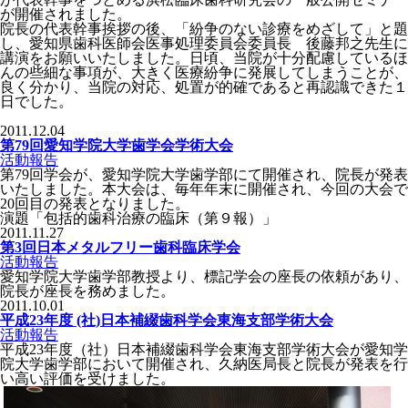
が開催されました。
院長の代表幹事挨拶の後、「紛争のない診療をめざして」と題
し、愛知県歯科医師会医事処理委員会委員長 後藤邦之先生に
講演をお願いいたしました。日頃、当院が十分配慮しているほ
んの些細な事項が、大きく医療紛争に発展してしまうことが、
良く分かり、当院の対応、処置が的確であると再認識できた１
日でした。
2011.12.04
第79回愛知学院大学歯学会学術大会
活動報告
第79回学会が、愛知学院大学歯学部にて開催され、院長が発表
いたしました。本大会は、毎年年末に開催され、今回の大会で
20回目の発表となりました。
演題「包括的歯科治療の臨床（第９報）」
2011.11.27
第3回日本メタルフリー歯科臨床学会
活動報告
愛知学院大学歯学部教授より、標記学会の座長の依頼があり、
院長が座長を務めました。
2011.10.01
平成23年度 (社)日本補綴歯科学会東海支部学術大会
活動報告
平成23年度（社）日本補綴歯科学会東海支部学術大会が愛知学
院大学歯学部において開催され、久納医局長と院長が発表を行
い高い評価を受けました。