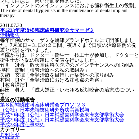
ンにて口演し、高い評価を得ました。
「インプラントのメインテナンスにおける歯科衛生士の役割」
The role of dental hygienists in the maintenance of dental implant
therapy
2011.07.30
平成23年度浜松臨床歯科研究会サマーゼミ
活動報告
毎年恒例のサマーザミを焼津グランドホテルにて開催しまし
た。7月30日～31日の２日間、夜遅くまで日頃の治療症例の発
表と検討を行いました。
当院からは、ドクター・衛生士・技工士が参加し、ドクターと
衛生士が下記の演題にて発表を行いました。
竹川 冴香「敬天堂歯科医院でのメインテナンスへの取組み」
押村 憲昭「根管治療への私の取組み」
久納 玄揮「全顎治療を目指した症例への取り組み」
村岡 良介「全顎治療における注意点の考察」
【教育講演】
蒔田 眞人 「成人矯正・いわゆる反対咬合の治療法につい
て」
最近の活動報告
第８回補綴歯科臨床研鑽会プロソ‘２３
（公社）日本先端技術研究所功労賞授与
平成30年度（公社）日本補綴歯科学会東海支部学術大会
平成29年度（公社）日本補綴歯科学会東海支部学術大会
平成28年度仕事納め
カテゴリー
お知らせ