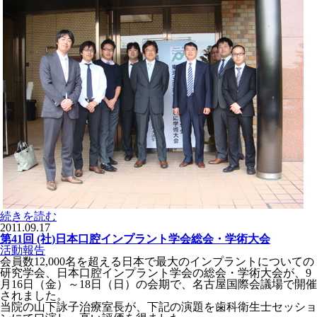
続きを読む
2011.09.17
第41回 (社)日本口腔インプラント学会総会・学術大会
活動報告
会員数12,000名を超える日本で最大のインプラントについての
研究学会、日本口腔インプラント学会の総会・学術大会が、9
月16日（金）～18日（日）の会期で、名古屋国際会議場で開催
されました。
当院の山下詠子治療室長が、下記の演題を歯科衛生士セッショ