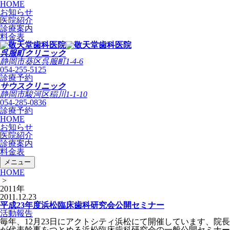
HOME
お知らせ
医院紹介
診療案内
料金表
呉服町クリニック
静岡市葵区呉服町1-4-6
054-255-5125
診療予約
サウスクリニック
静岡市駿河区稲川1-1-10
054-285-0836
診療予約
HOME
お知らせ
医院紹介
診療案内
料金表
メニュー
HOME
>
2011年
2011.12.23
平成23年度浜松臨床歯科研究会公開セミナー
活動報告
毎年、12月23日にアクトシティ浜松にて開催しています、院長
が代表幹事をつとめる浜松臨床歯科研究会の一般公開セミナー