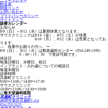
ニュースレター
料金表
関連リンク
お問い合わせ
プライバシーポリシー
サイトマップ
診療カレンダー
お知らせ
8/9（日）～8/12（水）は夏期休業となります。
サウスクリニックは8/14（金）、8/15（土）が休業
8/10（月）、8/12（水）は営業となってお
ります。
― 休業中お困りの方へ ー
8/9（日）、8/11（火）は救急歯科センター（054-249-1199）
9：00～15：30 で受診可能です。
休診日
毎週日曜日、水曜日、祝日
インプラント・入れ歯についての相談日
毎週木曜日
診療時間
呉服町クリニック
9:00〜13:00／14:00〜17:30
サウスクリニック
10:00〜13:00／14:30〜19:00
呉服町クリニック
静岡市葵区呉服町1-4-6
054-255-5125