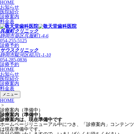
HOME
お知らせ
医院紹介
診療案内
料金表
呉服町クリニック
静岡市葵区呉服町1-4-6
054-255-5125
診療予約
サウスクリニック
静岡市駿河区稲川1-1-10
054-285-0836
診療予約
HOME
お知らせ
医院紹介
診療案内
料金表
メニュー
HOME
>
診療案内（準備中）
診療案内（準備中）
診療案内は、現在準備中です
ホームページリニューアル中につき、「診療案内」コンテンツ
は現在準備中です。
近日公開いたしますので、いましばらくお待ちください。